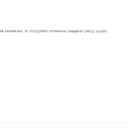
ив силикон
, те осигуряват
отлична защита
срещу удари,