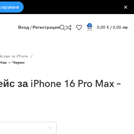
заруване
0
Вход / Регистрация
0,00
€
/ 0,00 лв.
йсове за iPhone
 Max – Черен
с за iPhone 16 Pro Max –