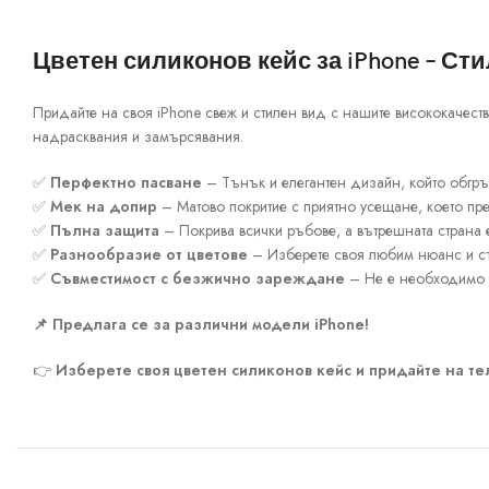
Цветен силиконов кейс за iPhone – Ст
Придайте на своя iPhone свеж и стилен вид с нашите висококачест
надрасквания и замърсявания.
✅
Перфектно пасване
– Тънък и елегантен дизайн, който обгр
✅
Мек на допир
– Матово покритие с приятно усещане, което пре
✅
Пълна защита
– Покрива всички ръбове, а вътрешната страна 
✅
Разнообразие от цветове
– Изберете своя любим нюанс и съ
✅
Съвместимост с безжично зареждане
– Не е необходимо д
📌 Предлага се за различни модели iPhone!
👉
Изберете своя цветен силиконов кейс и придайте на т