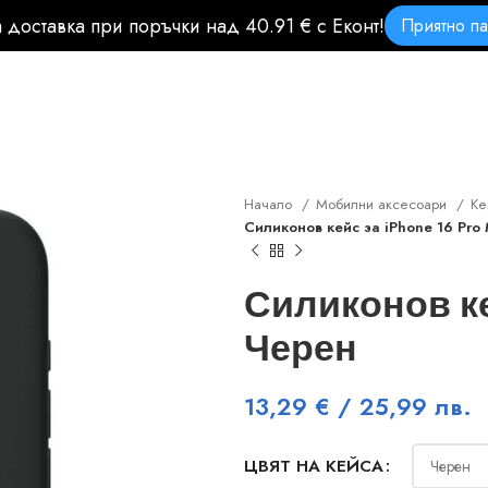
 доставка при поръчки над 40.91 € с Еконт!
Приятно па
Начало
Мобилни аксесоари
Ке
Силиконов кейс за iPhone 16 Pro
Силиконов кей
Черен
13,29
€
/ 25,99 лв.
ЦВЯТ НА КЕЙСА