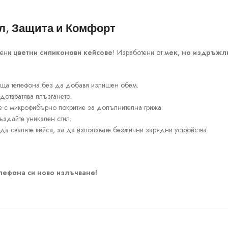
ил, Защита и Комфорт
вени
цветни силиконови кейсове
! Изработени от
мек, но издръжл
ъща телефона без да добавя излишен обем.
дотвратява плъзгането.
е с микрофибърно покритие за допълнителна грижа.
здайте уникален стил.
а сваляте кейса, за да използвате безжични зарядни устройства.
елефона си ново излъчване!