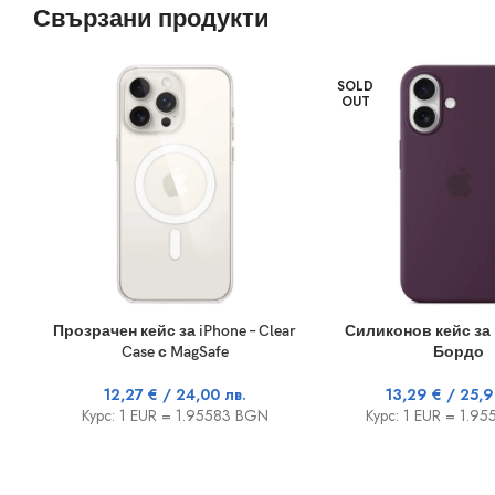
Свързани продукти
SOLD
OUT
ОПЦИИ
ОЩЕ
Прозрачен кейс за iPhone – Clear
Силиконов кейс за i
Case с MagSafe
Бордо
12,27
€
/ 24,00 лв.
13,29
€
/ 25,9
Курс: 1 EUR = 1.95583 BGN
Курс: 1 EUR = 1.9