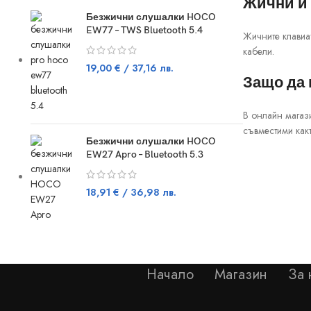
Жични и
Безжични слушалки HOCO
EW77 – TWS Bluetooth 5.4
Жичните клавиат
кабели.
19,00
€
/ 37,16 лв.
Защо да 
В онлайн магаз
съвместими какт
Безжични слушалки HOCO
EW27 Apro – Bluetooth 5.3
18,91
€
/ 36,98 лв.
Начало
Магазин
За 