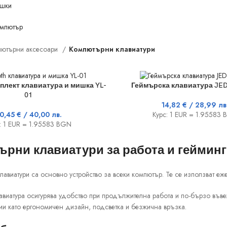
шки
омпютър
ютърни аксесоари
Kомпютърни клавиатури
КОЛИЧКАТА
ДОБАВЯНЕ В КОЛИЧКАТА
плект клавиатура и мишка YL-
Геймърска клавиатура JED
01
14,82
€
/ 28,99 лв
0,45
€
/ 40,00 лв.
Курс: 1 EUR = 1.95583
: 1 EUR = 1.95583 BGN
рни клавиатури за работа и гейминг
авиатури са основно устройство за всеки компютър. Те се използват еже
лавиатура осигурява удобство при продължителна работа и по-бързо във
ии като ергономичен дизайн, подсветка и безжична връзка.