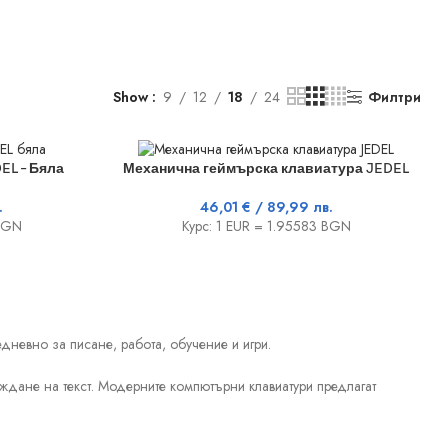
Show
9
12
18
24
Филтри
ДОБАВЯНЕ В КОЛИЧКАТА
EL – Бяла
Механична геймърска клавиатура JEDEL
.
46,01
€
/ 89,99 лв.
 BGN
Курс: 1 EUR = 1.95583 BGN
дневно за писане, работа, обучение и игри.
еждане на текст. Модерните компютърни клавиатури предлагат