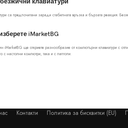
 безжични клавиатури
ури са предпочитани заради стабилната връзка и бързата реакция. Безж
изберете iMarketBG
ин iMarketBG ще откриете разнообразие от компютърни клавиатури с от
о с настолни компютри, така и с лаптопи.
нас
Контакти
Политика за бисквитки (EU)
П