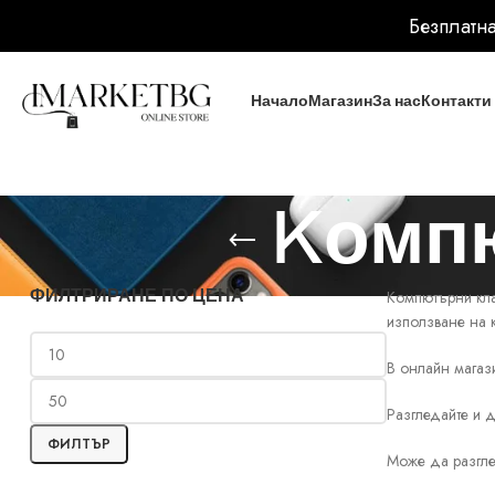
Безплатна
Начало
Магазин
За нас
Контакти
Kомпю
ФИЛТРИРАНЕ ПО ЦЕНА
Компютърни клав
използване на 
В онлайн магази
Разгледайте и 
ФИЛТЪР
Може да разглед