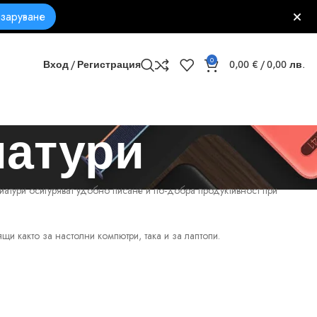
заруване
0
Вход / Регистрация
0,00
€
/ 0,00 лв.
иатури
иатури осигуряват удобно писане и по-добра продуктивност при
и както за настолни компютри, така и за лаптопи.