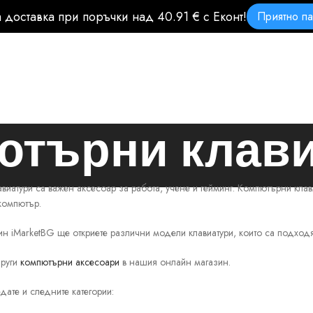
 доставка при поръчки над 40.91 € с Еконт!
Приятно па
търни клав
иатури са важен аксесоар за работа, учене и гейминг. Компютърни клав
компютър.
н iMarketBG ще откриете различни модели клавиатури, които са подходящ
други
компютърни аксесоари
в нашия онлайн магазин.
ате и следните категории: