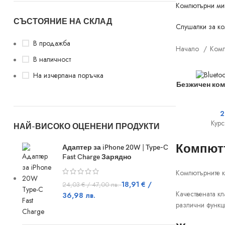
Компютърни ми
СЪСТОЯНИЕ НА СКЛАД
Слушалки за к
В продажба
Начало
Комп
В наличност
На изчерпана поръчка
ДОБАВЯНЕ В 
Безжичен ком
2
Курс
НАЙ-ВИСОКО ОЦЕНЕНИ ПРОДУКТИ
Компютъ
Адаптер за iPhone 20W | Type-C
Fast Charge Зарядно
Компютърните кл
18,91
€
/
24,03
€
/ 47,00 лв.
Качествената к
36,98 лв.
различни функц