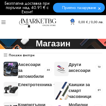
Безплатна доставка при
поръчки над 40.91 € с
Приятно пазаруване
Еконт!
0
0,00
€
/ 0,00 лв.
Магазин
Начало
Магазин
Покажи филтри
Аксесоари
Други
13
35
за
аксесоари
автомобили
48
Електротехника
Каишки за
21
смарт
часовници
Компютърни
Мобилни