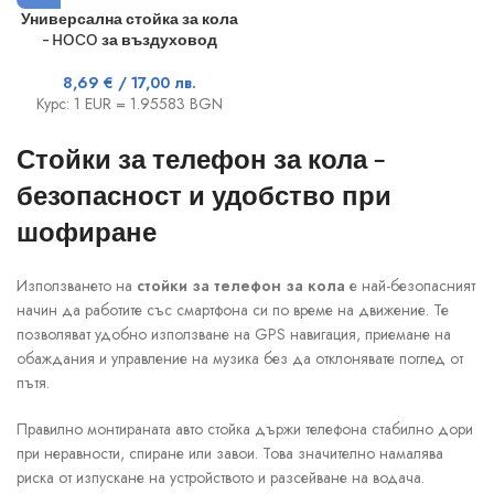
Универсална стойка за кола
– HOCO за въздуховод
8,69
€
/ 17,00 лв.
Курс: 1 EUR = 1.95583 BGN
Стойки за телефон за кола –
безопасност и удобство при
шофиране
Използването на
стойки за телефон за кола
е най-безопасният
начин да работите със смартфона си по време на движение. Те
позволяват удобно използване на GPS навигация, приемане на
обаждания и управление на музика без да отклонявате поглед от
пътя.
Правилно монтираната авто стойка държи телефона стабилно дори
при неравности, спиране или завои. Това значително намалява
риска от изпускане на устройството и разсейване на водача.