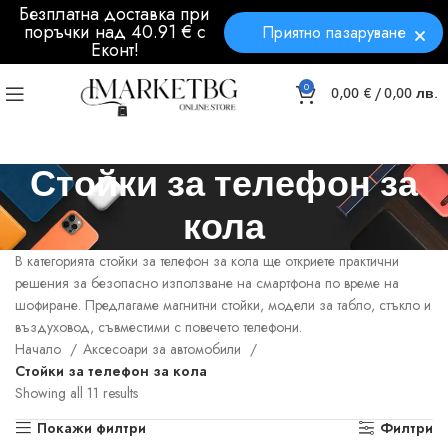
Безплатна доставка при
поръчки над 40.91 € с
Приятно пазаруване
Еконт!
0
0,00
€
/ 0,00 лв.
Стойки за телефон за
кола
В категорията стойки за телефон за кола ще откриете практични
решения за безопасно използване на смартфона по време на
шофиране. Предлагаме магнитни стойки, модели за табло, стъкло и
въздуховод, съвместими с повечето телефони.
Начало
Аксесоари за автомобили
Стойки за телефон за кола
Showing all 11 results
Покажи филтри
Филтри