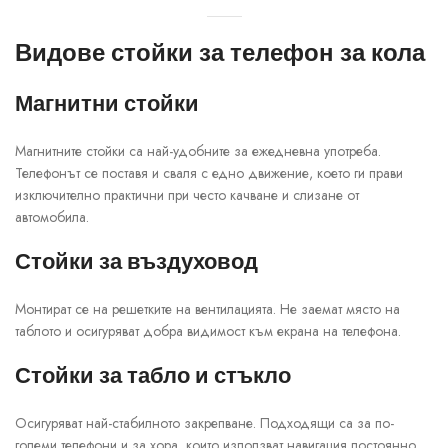
Видове стойки за телефон за кола
Магнитни стойки
Магнитните стойки са най-удобните за ежедневна употреба.
Телефонът се поставя и сваля с едно движение, което ги прави
изключително практични при често качване и слизане от
автомобила.
Стойки за въздуховод
Монтират се на решетките на вентилацията. Не заемат място на
таблото и осигуряват добра видимост към екрана на телефона.
Стойки за табло и стъкло
Осигуряват най-стабилното закрепване. Подходящи са за по-
големи телефони и за хора, които използват навигация постоянно.