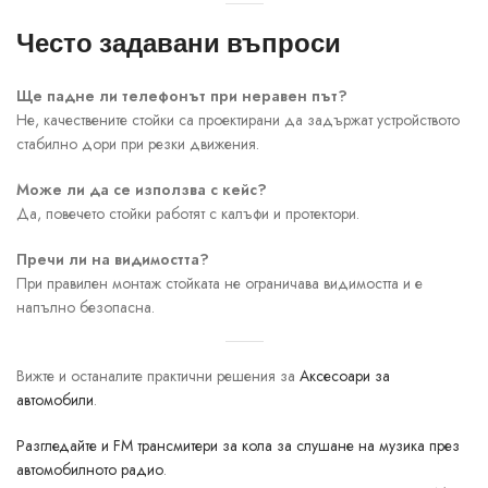
Често задавани въпроси
Ще падне ли телефонът при неравен път?
Не, качествените стойки са проектирани да задържат устройството
стабилно дори при резки движения.
Може ли да се използва с кейс?
Да, повечето стойки работят с калъфи и протектори.
Пречи ли на видимостта?
При правилен монтаж стойката не ограничава видимостта и е
напълно безопасна.
Вижте и останалите практични решения за
Аксесоари за
автомобили
.
Разгледайте и FM трансмитери за кола за слушане на музика през
автомобилното радио
.