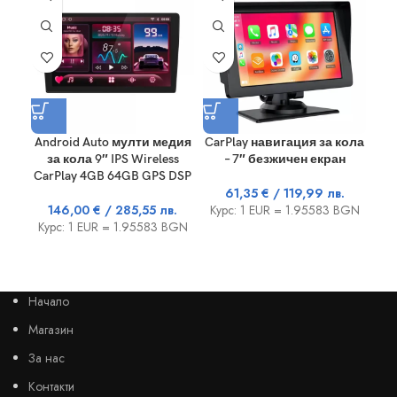
Android Auto мулти медия
CarPlay навигация за кола
GPS
за кола 9″ IPS Wireless
– 7″ безжичен екран
X2
CarPlay 4GB 64GB GPS DSP
61,35
€
/ 119,99 лв.
146,00
€
/ 285,55 лв.
Курс: 1 EUR = 1.95583 BGN
Курс: 1 EUR = 1.95583 BGN
Ку
Начало
Магазин
За нас
Контакти