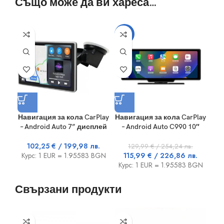
Също може да ви хареса…
-11%
Навигация за кола CarPlay
Навигация за кола CarPlay
С
– Android Auto 7” дисплей
– Android Auto C990 10″
кол
102,25
€
/ 199,98 лв.
129,99
€
/ 254,24 лв.
Курс: 1 EUR = 1.95583 BGN
115,99
€
/ 226,86 лв.
Курс: 1 EUR = 1.95583 BGN
Ку
Свързани продукти