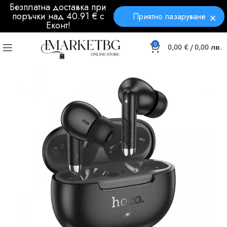
Безплатна доставка при
поръчки над 40.91 € с
Приятно пазаруване
Еконт!
0
0,00
€
/ 0,00 лв.