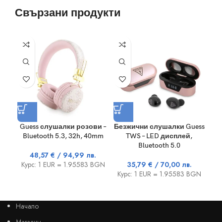
Свързани продукти
Guess слушалки розови –
Безжични слушалки Guess
Без
Bluetooth 5.3, 32h, 40mm
TWS – LED дисплей,
Bluetooth 5.0
48,57
€
/ 94,99 лв.
Курс: 1 EUR = 1.95583 BGN
35,79
€
/ 70,00 лв.
Ку
Курс: 1 EUR = 1.95583 BGN
Начало