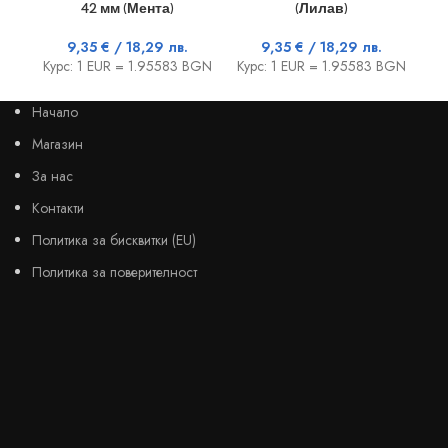
42 мм (Мента)
(Лилав)
9,35
€
/ 18,29 лв.
9,35
€
/ 18,29 лв.
Курс: 1 EUR = 1.95583 BGN
Курс: 1 EUR = 1.95583 BGN
Ку
Начало
Магазин
За нас
Контакти
Политика за бисквитки (EU)
Политика за поверителност